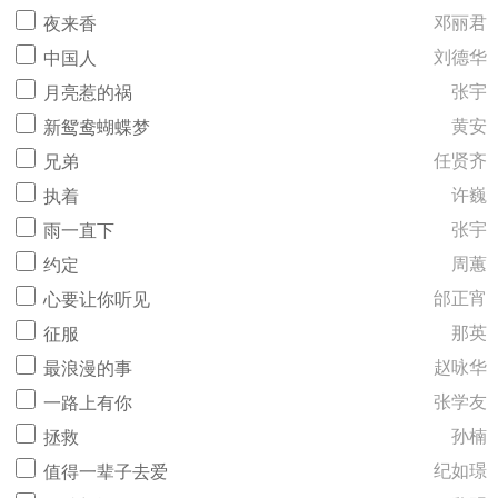
邓丽君
夜来香
刘德华
中国人
张宇
月亮惹的祸
黄安
新鸳鸯蝴蝶梦
任贤齐
兄弟
许巍
执着
张宇
雨一直下
周蕙
约定
邰正宵
心要让你听见
那英
征服
赵咏华
最浪漫的事
张学友
一路上有你
孙楠
拯救
纪如璟
值得一辈子去爱