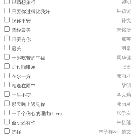
黎明
眼睛想旅行
钟镇涛
只要你过得比我好
孙悦
祝你平安
朱铭捷
曾经最美
那英
只要有你
羽泉
最美
周华健
一起吃苦的幸福
张蔷
走过咖啡屋
邓丽君
在水一方
黎明
相逢在雨中
李克勤
一生不变
邓丽君
那天晚上遇见你
张学友
一千个伤心的理由(Live)
林忆莲
至少还有你
林子祥&叶倩文
选择