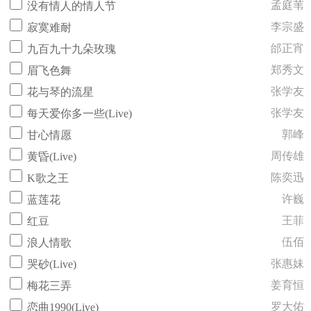
孟庭苇
没有情人的情人节
李宗盛
寂寞难耐
邰正宵
九百九十九朵玫瑰
郑秀文
眉飞色舞
张学友
花与琴的流星
张学友
每天爱你多一些(Live)
郭峰
甘心情愿
周传雄
黄昏(Live)
陈奕迅
K歌之王
许巍
蓝莲花
王菲
红豆
伍佰
浪人情歌
张惠妹
哭砂(Live)
姜育恒
梅花三弄
罗大佑
恋曲1990(Live)