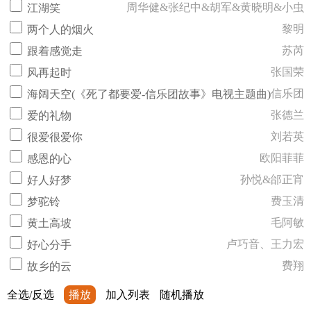
周华健&张纪中&胡军&黄晓明&小虫
江湖笑
黎明
两个人的烟火
苏芮
跟着感觉走
张国荣
风再起时
信乐团
海阔天空(《死了都要爱-信乐团故事》电视主题曲)
张德兰
爱的礼物
刘若英
很爱很爱你
欧阳菲菲
感恩的心
孙悦&邰正宵
好人好梦
费玉清
梦驼铃
毛阿敏
黄土高坡
卢巧音、王力宏
好心分手
费翔
故乡的云
全选/反选
播放
加入列表
随机播放