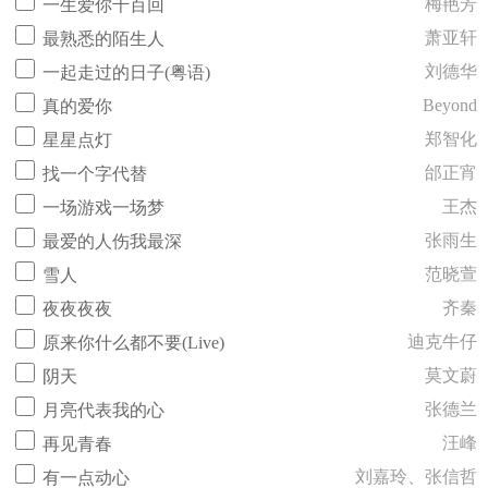
梅艳芳
一生爱你千百回
萧亚轩
最熟悉的陌生人
刘德华
一起走过的日子(粤语)
Beyond
真的爱你
郑智化
星星点灯
邰正宵
找一个字代替
王杰
一场游戏一场梦
张雨生
最爱的人伤我最深
范晓萱
雪人
齐秦
夜夜夜夜
迪克牛仔
原来你什么都不要(Live)
莫文蔚
阴天
张德兰
月亮代表我的心
汪峰
再见青春
刘嘉玲、张信哲
有一点动心