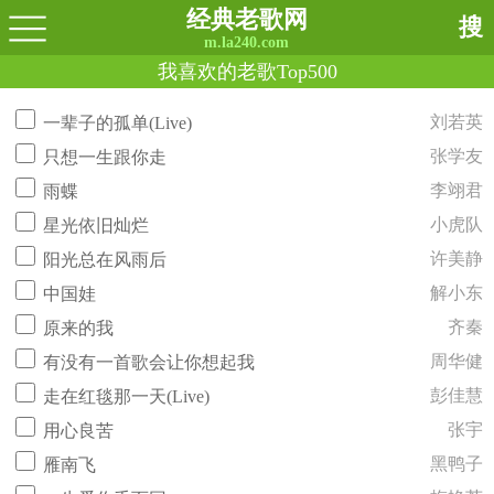
经典老歌网
搜
m.la240.com
我喜欢的老歌Top500
刘若英
一辈子的孤单(Live)
张学友
只想一生跟你走
李翊君
雨蝶
小虎队
星光依旧灿烂
许美静
阳光总在风雨后
解小东
中国娃
齐秦
原来的我
周华健
有没有一首歌会让你想起我
彭佳慧
走在红毯那一天(Live)
张宇
用心良苦
黑鸭子
雁南飞