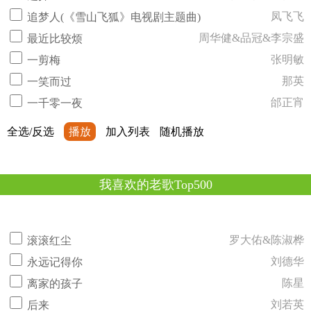
凤飞飞
追梦人(《雪山飞狐》电视剧主题曲)
周华健&品冠&李宗盛
最近比较烦
张明敏
一剪梅
那英
一笑而过
邰正宵
一千零一夜
全选/反选
播放
加入列表
随机播放
我喜欢的老歌Top500
罗大佑&陈淑桦
滚滚红尘
刘德华
永远记得你
陈星
离家的孩子
刘若英
后来