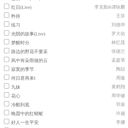
李克勤&谭咏麟
红日(Live)
王菲
矜持
刘德华
练习
罗大佑
光阴的故事(Live)
林忆莲
梦醒时分
张德兰
路边的野花不要采
孟庭苇
风中有朵雨做的云
陶喆
寂寞的季节
周璇
何日君再来I
黄鹤翔
九妹
周华健
花心
羽泉
冷酷到底
许越
晚霞中的红蜻蜓
李娜
好人一生平安