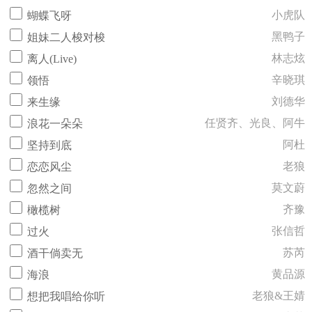
小虎队
蝴蝶飞呀
黑鸭子
姐妹二人梭对梭
林志炫
离人(Live)
辛晓琪
领悟
刘德华
来生缘
任贤齐、光良、阿牛
浪花一朵朵
阿杜
坚持到底
老狼
恋恋风尘
莫文蔚
忽然之间
齐豫
橄榄树
张信哲
过火
苏芮
酒干倘卖无
黄品源
海浪
老狼&王婧
想把我唱给你听