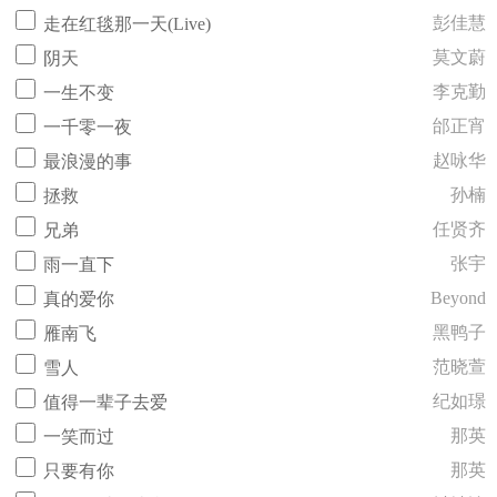
彭佳慧
走在红毯那一天(Live)
莫文蔚
阴天
李克勤
一生不变
邰正宵
一千零一夜
赵咏华
最浪漫的事
孙楠
拯救
任贤齐
兄弟
张宇
雨一直下
Beyond
真的爱你
黑鸭子
雁南飞
范晓萱
雪人
纪如璟
值得一辈子去爱
那英
一笑而过
那英
只要有你