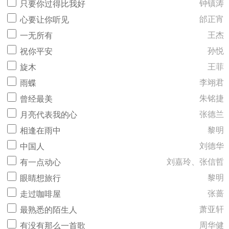
钟镇涛
只要你过得比我好
邰正宵
心要让你听见
王杰
一无所有
孙悦
祝你平安
王菲
旋木
李翊君
雨蝶
朱铭捷
曾经最美
张德兰
月亮代表我的心
黎明
相逢在雨中
刘德华
中国人
刘嘉玲、张信哲
有一点动心
黎明
眼睛想旅行
张蔷
走过咖啡屋
萧亚轩
最熟悉的陌生人
周华健
有没有那么一首歌