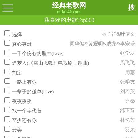
经典老歌网
搜
m.la240.com
我喜欢的老歌Top500
林子祥&叶倩文
选择
周华健&黄耀明&成龙&李宗盛
真心英雄
张学友
一千个伤心的理由(Live)
凤飞飞
追梦人(《雪山飞狐》电视剧主题曲)
周蕙
约定
张学友
一路上有你
刘若英
一辈子的孤单(Live)
齐秦
夜夜夜夜
邰正宵
找一个字代替
林忆莲
至少还有你
羽泉
最美