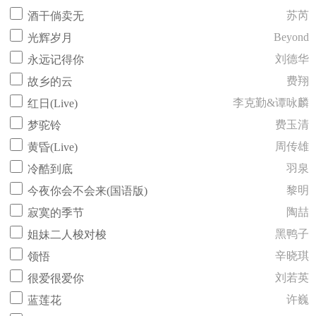
苏芮
酒干倘卖无
Beyond
光辉岁月
刘德华
永远记得你
费翔
故乡的云
李克勤&谭咏麟
红日(Live)
费玉清
梦驼铃
周传雄
黄昏(Live)
羽泉
冷酷到底
黎明
今夜你会不会来(国语版)
陶喆
寂寞的季节
黑鸭子
姐妹二人梭对梭
辛晓琪
领悟
刘若英
很爱很爱你
许巍
蓝莲花