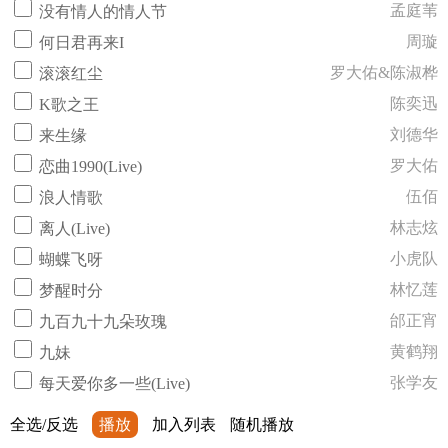
孟庭苇
没有情人的情人节
周璇
何日君再来I
罗大佑&陈淑桦
滚滚红尘
陈奕迅
K歌之王
刘德华
来生缘
罗大佑
恋曲1990(Live)
伍佰
浪人情歌
林志炫
离人(Live)
小虎队
蝴蝶飞呀
林忆莲
梦醒时分
邰正宵
九百九十九朵玫瑰
黄鹤翔
九妹
张学友
每天爱你多一些(Live)
全选/反选
播放
加入列表
随机播放