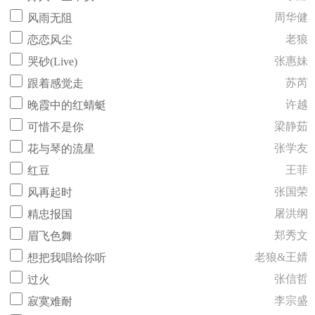
周华健
风雨无阻
老狼
恋恋风尘
张惠妹
哭砂(Live)
苏芮
跟着感觉走
许越
晚霞中的红蜻蜓
梁静茹
可惜不是你
张学友
花与琴的流星
王菲
红豆
张国荣
风再起时
屠洪纲
精忠报国
郑秀文
眉飞色舞
老狼&王婧
想把我唱给你听
张信哲
过火
李宗盛
寂寞难耐