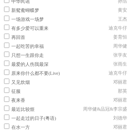
孙浩
中华民谣
黄安
新鸳鸯蝴蝶梦
王杰
一场游戏一场梦
迪克牛仔
有多少爱可以重来
姜育恒
再回首
周华健
一起吃苦的幸福
张学友
只想一生跟你走
张雨生
最爱的人伤我最深
迪克牛仔
原来你什么都不要(Live)
邓丽君
又见炊烟
那英
征服
邓丽君
夜来香
周华健&品冠&李宗盛
最近比较烦
刘德华
一起走过的日子(粤语)
邓丽君
在水一方