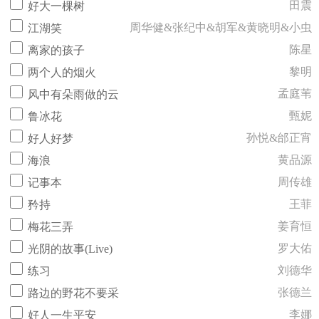
田震
好大一棵树
周华健&张纪中&胡军&黄晓明&小虫
江湖笑
陈星
离家的孩子
黎明
两个人的烟火
孟庭苇
风中有朵雨做的云
甄妮
鲁冰花
孙悦&邰正宵
好人好梦
黄品源
海浪
周传雄
记事本
王菲
矜持
姜育恒
梅花三弄
罗大佑
光阴的故事(Live)
刘德华
练习
张德兰
路边的野花不要采
李娜
好人一生平安