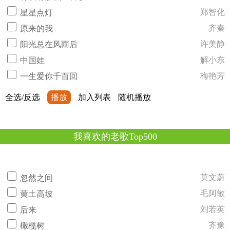
郑智化
星星点灯
齐秦
原来的我
许美静
阳光总在风雨后
解小东
中国娃
梅艳芳
一生爱你千百回
全选/反选
播放
加入列表
随机播放
我喜欢的老歌Top500
莫文蔚
忽然之间
毛阿敏
黄土高坡
刘若英
后来
齐豫
橄榄树