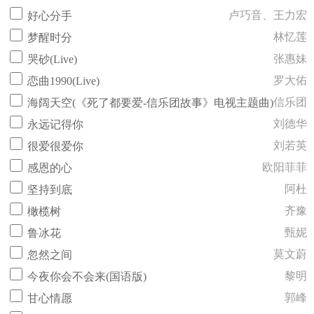
卢巧音、王力宏
好心分手
林忆莲
梦醒时分
张惠妹
哭砂(Live)
罗大佑
恋曲1990(Live)
信乐团
海阔天空(《死了都要爱-信乐团故事》电视主题曲)
刘德华
永远记得你
刘若英
很爱很爱你
欧阳菲菲
感恩的心
阿杜
坚持到底
齐豫
橄榄树
甄妮
鲁冰花
莫文蔚
忽然之间
黎明
今夜你会不会来(国语版)
郭峰
甘心情愿