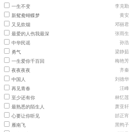
李克勤
一生不变
黄安
新鸳鸯蝴蝶梦
邓丽君
又见炊烟
张雨生
最爱的人伤我最深
孙浩
中华民谣
梁静茹
勇气
梅艳芳
一生爱你千百回
齐秦
夜夜夜夜
刘德华
中国人
汪峰
再见青春
林忆莲
至少还有你
萧亚轩
最熟悉的陌生人
邰正宵
心要让你听见
黑鸭子
雁南飞