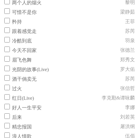
黎明
两个人的烟火
梁静茹
可惜不是你
王菲
矜持
苏芮
跟着感觉走
羽泉
冷酷到底
张德兰
今天不回家
郑秀文
眉飞色舞
罗大佑
光阴的故事(Live)
苏芮
酒干倘卖无
张信哲
过火
李克勤&谭咏麟
红日(Live)
李娜
好人一生平安
刘若英
后来
屠洪纲
精忠报国
伍佰
浪人情歌