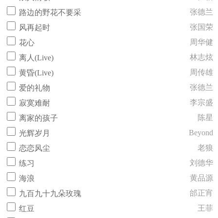
张德兰
路边的野花不要采
张国荣
风再起时
周华健
花心
林志炫
离人(Live)
周传雄
黄昏(Live)
张德兰
爱的礼物
李宗盛
寂寞难耐
陈星
离家的孩子
Beyond
光辉岁月
老狼
恋恋风尘
刘德华
练习
黄品源
海浪
邰正宵
九百九十九朵玫瑰
王菲
红豆