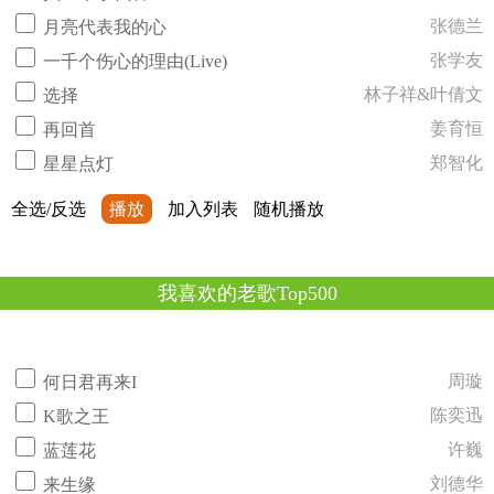
张德兰
月亮代表我的心
张学友
一千个伤心的理由(Live)
林子祥&叶倩文
选择
姜育恒
再回首
郑智化
星星点灯
全选/反选
播放
加入列表
随机播放
我喜欢的老歌Top500
周璇
何日君再来I
陈奕迅
K歌之王
许巍
蓝莲花
刘德华
来生缘