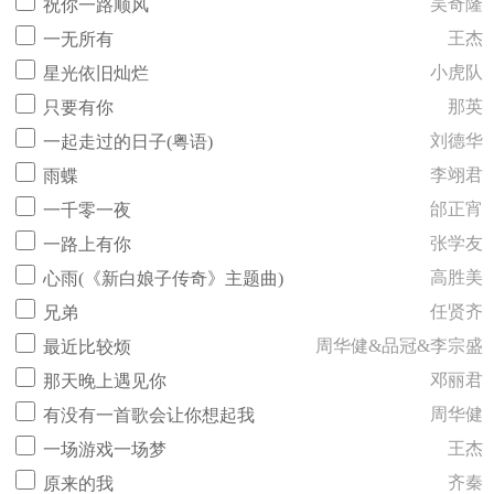
吴奇隆
祝你一路顺风
王杰
一无所有
小虎队
星光依旧灿烂
那英
只要有你
刘德华
一起走过的日子(粤语)
李翊君
雨蝶
邰正宵
一千零一夜
张学友
一路上有你
高胜美
心雨(《新白娘子传奇》主题曲)
任贤齐
兄弟
周华健&品冠&李宗盛
最近比较烦
邓丽君
那天晚上遇见你
周华健
有没有一首歌会让你想起我
王杰
一场游戏一场梦
齐秦
原来的我