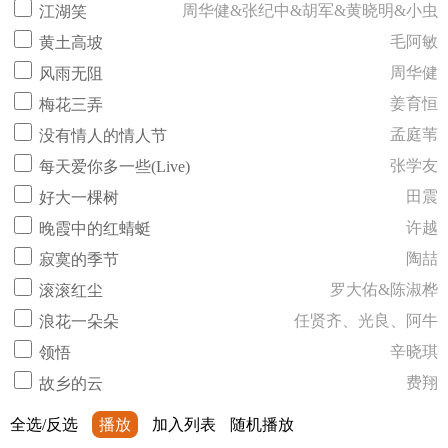
周华健&张纪中&胡军&黄晓明&小虫
江湖笑
毛阿敏
黄土高坡
周华健
风雨无阻
姜育恒
梅花三弄
孟庭苇
没有情人的情人节
张学友
每天爱你多一些(Live)
田震
好大一棵树
许越
晚霞中的红蜻蜓
陶喆
寂寞的季节
罗大佑&陈淑桦
滚滚红尘
任贤齐、光良、阿牛
浪花一朵朵
辛晓琪
领悟
费翔
故乡的云
全选/反选
播放
加入列表
随机播放