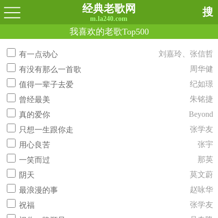
经典老歌网
搜
m.la240.com
我喜欢的老歌Top500
刘嘉玲、张信哲
有一点动心
周华健
有没有那么一首歌
纪如璟
值得一辈子去爱
朱铭捷
曾经最美
Beyond
真的爱你
张学友
只想一生跟你走
张宇
用心良苦
那英
一笑而过
莫文蔚
阴天
赵咏华
最浪漫的事
张学友
祝福