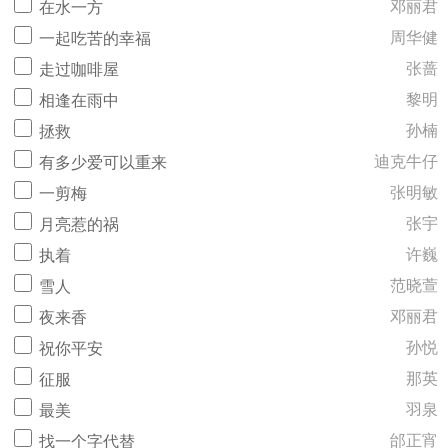
邓丽君
在水一方
周华健
一起吃苦的幸福
张蔷
走过咖啡屋
黎明
相逢在雨中
孙楠
拯救
迪克牛仔
有多少爱可以重来
张明敏
一剪梅
张宇
月亮惹的祸
许巍
执着
范晓萱
雪人
邓丽君
夜来香
孙悦
祝你平安
那英
征服
羽泉
最美
邰正宵
找一个字代替