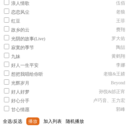
伍佰
浪人情歌
老狼
恋恋风尘
王菲
红豆
费翔
故乡的云
罗大佑
光阴的故事(Live)
陶喆
寂寞的季节
黄鹤翔
九妹
李娜
好人一生平安
老狼&王婧
想把我唱给你听
Beyond
光辉岁月
孙悦&邰正宵
好人好梦
卢巧音、王力宏
好心分手
郭峰
甘心情愿
全选/反选
播放
加入列表
随机播放