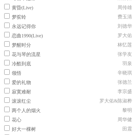
周传雄
黄昏(Live)
费玉清
梦驼铃
刘德华
永远记得你
罗大佑
恋曲1990(Live)
林忆莲
梦醒时分
张学友
花与琴的流星
羽泉
冷酷到底
辛晓琪
领悟
张德兰
爱的礼物
李宗盛
寂寞难耐
罗大佑&陈淑桦
滚滚红尘
黎明
两个人的烟火
周华健
花心
田震
好大一棵树