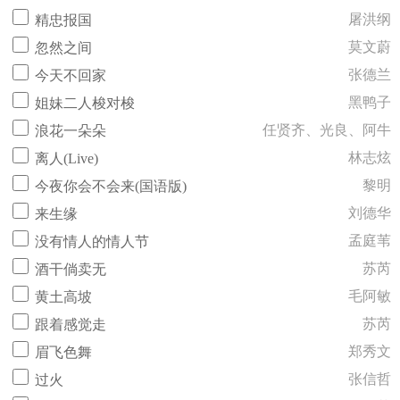
屠洪纲
精忠报国
莫文蔚
忽然之间
张德兰
今天不回家
黑鸭子
姐妹二人梭对梭
任贤齐、光良、阿牛
浪花一朵朵
林志炫
离人(Live)
黎明
今夜你会不会来(国语版)
刘德华
来生缘
孟庭苇
没有情人的情人节
苏芮
酒干倘卖无
毛阿敏
黄土高坡
苏芮
跟着感觉走
郑秀文
眉飞色舞
张信哲
过火