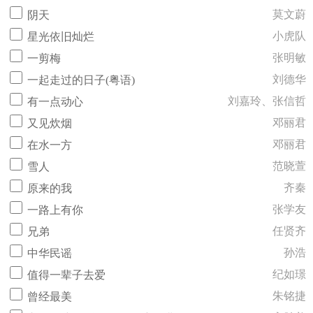
莫文蔚
阴天
小虎队
星光依旧灿烂
张明敏
一剪梅
刘德华
一起走过的日子(粤语)
刘嘉玲、张信哲
有一点动心
邓丽君
又见炊烟
邓丽君
在水一方
范晓萱
雪人
齐秦
原来的我
张学友
一路上有你
任贤齐
兄弟
孙浩
中华民谣
纪如璟
值得一辈子去爱
朱铭捷
曾经最美