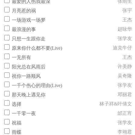
张雨生
最爱的人伤我最深
张宇
月亮惹的祸
王杰
一场游戏一场梦
赵咏华
最浪漫的事
张学友
只想一生跟你走
迪克牛仔
原来你什么都不要(Live)
王杰
一无所有
许美静
阳光总在风雨后
吴奇隆
祝你一路顺风
张学友
一千个伤心的理由(Live)
邓丽君
那天晚上遇见你
林子祥&叶倩文
选择
邰正宵
一千零一夜
张学友
祝福
李翊君
雨蝶