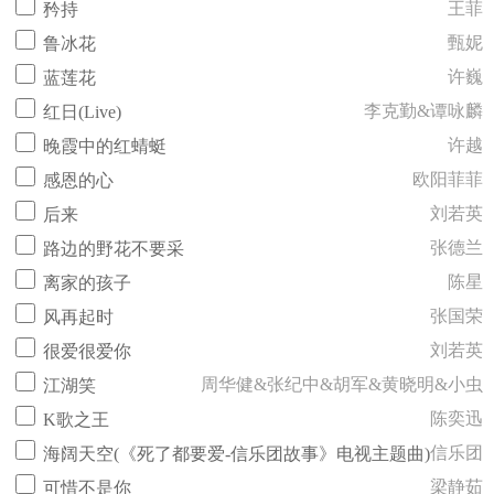
王菲
矜持
甄妮
鲁冰花
许巍
蓝莲花
李克勤&谭咏麟
红日(Live)
许越
晚霞中的红蜻蜓
欧阳菲菲
感恩的心
刘若英
后来
张德兰
路边的野花不要采
陈星
离家的孩子
张国荣
风再起时
刘若英
很爱很爱你
周华健&张纪中&胡军&黄晓明&小虫
江湖笑
陈奕迅
K歌之王
信乐团
海阔天空(《死了都要爱-信乐团故事》电视主题曲)
梁静茹
可惜不是你