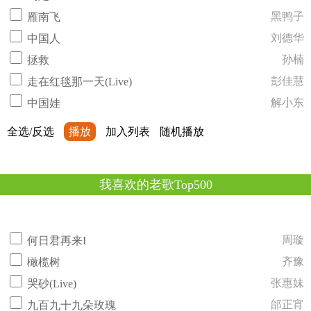
黑鸭子
雁南飞
刘德华
中国人
孙楠
拯救
彭佳慧
走在红毯那一天(Live)
解小东
中国娃
全选/反选
播放
加入列表
随机播放
我喜欢的老歌Top500
周璇
何日君再来I
齐豫
橄榄树
张惠妹
哭砂(Live)
邰正宵
九百九十九朵玫瑰