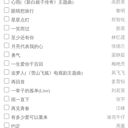
高胜美
心雨(《新白娘子传奇》主题曲)
黎明
眼睛想旅行
郑智化
星星点灯
那英
一笑而过
林忆莲
至少还有你
张德兰
月亮代表我的心
梁静茹
勇气
梅艳芳
一生爱你千百回
凤飞飞
追梦人(《雪山飞狐》电视剧主题曲)
姜育恒
再回首
刘若英
一辈子的孤单(Live)
张宇
雨一直下
汪峰
再见青春
迪克牛仔
有多少爱可以重来
周蕙
约定