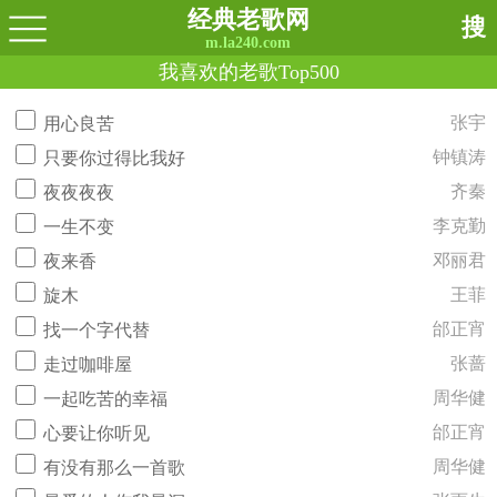
经典老歌网
搜
m.la240.com
我喜欢的老歌Top500
张宇
用心良苦
钟镇涛
只要你过得比我好
齐秦
夜夜夜夜
李克勤
一生不变
邓丽君
夜来香
王菲
旋木
邰正宵
找一个字代替
张蔷
走过咖啡屋
周华健
一起吃苦的幸福
邰正宵
心要让你听见
周华健
有没有那么一首歌