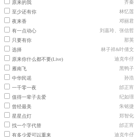
齐秦
原来的我
林忆莲
至少还有你
邓丽君
夜来香
刘嘉玲、张信哲
有一点动心
那英
只要有你
林子祥&叶倩文
选择
迪克牛仔
原来你什么都不要(Live)
黑鸭子
雁南飞
孙浩
中华民谣
邰正宵
一千零一夜
纪如璟
值得一辈子去爱
朱铭捷
曾经最美
郑智化
星星点灯
邰正宵
找一个字代替
迪克牛仔
有多少爱可以重来