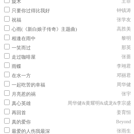
王菲
旋木
钟镇涛
只要你过得比我好
张学友
祝福
高胜美
心雨(《新白娘子传奇》主题曲)
黎明
相逢在雨中
那英
一笑而过
张蔷
走过咖啡屋
李翊君
雨蝶
邓丽君
在水一方
周华健
一起吃苦的幸福
张宇
月亮惹的祸
周华健&黄耀明&成龙&李宗盛
真心英雄
姜育恒
再回首
Beyond
真的爱你
张雨生
最爱的人伤我最深