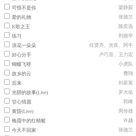
梁静茹
可惜不是你
张德兰
爱的礼物
陈奕迅
K歌之王
刘德华
练习
任贤齐、光良、阿牛
浪花一朵朵
卢巧音、王力宏
好心分手
小虎队
蝴蝶飞呀
费翔
故乡的云
刘若英
后来
罗大佑
光阴的故事(Live)
郭峰
甘心情愿
周传雄
黄昏(Live)
许越
晚霞中的红蜻蜓
张德兰
今天不回家