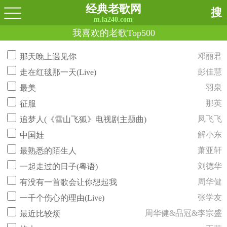
经典老歌网
搜
m.la240.com
我喜欢的老歌Top500
邓丽君
那天晚上遇见你
彭佳慧
走在红毯那一天(Live)
羽泉
最美
那英
征服
凤飞飞
追梦人(《雪山飞狐》电视剧主题曲)
解小东
中国娃
萧亚轩
最熟悉的陌生人
刘德华
一起走过的日子(粤语)
周华健
有没有一首歌会让你想起我
张学友
一千个伤心的理由(Live)
周华健&品冠&李宗盛
最近比较烦