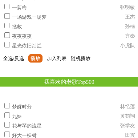
张明敏
一剪梅
王杰
一场游戏一场梦
孙楠
拯救
齐秦
夜夜夜夜
小虎队
星光依旧灿烂
全选/反选
播放
加入列表
随机播放
我喜欢的老歌Top500
林忆莲
梦醒时分
黄鹤翔
九妹
张学友
花与琴的流星
田震
好大一棵树