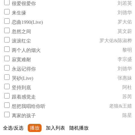
刘若英
很爱很爱你
刘德华
来生缘
罗大佑
恋曲1990(Live)
莫文蔚
忽然之间
罗大佑&陈淑桦
滚滚红尘
黎明
两个人的烟火
李宗盛
寂寞难耐
刘德华
永远记得你
张惠妹
哭砂(Live)
阿杜
坚持到底
苏芮
跟着感觉走
老狼&王婧
想把我唱给你听
陈星
离家的孩子
全选/反选
播放
加入列表
随机播放