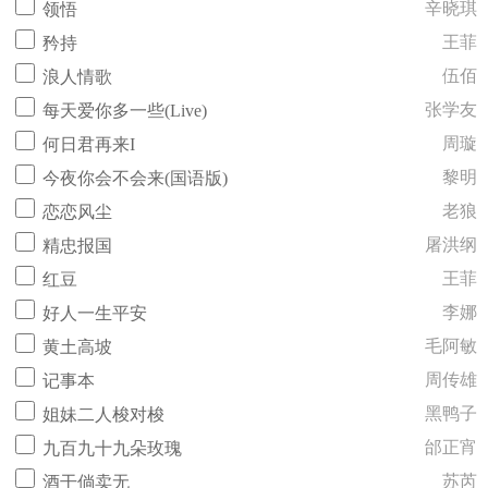
辛晓琪
领悟
王菲
矜持
伍佰
浪人情歌
张学友
每天爱你多一些(Live)
周璇
何日君再来I
黎明
今夜你会不会来(国语版)
老狼
恋恋风尘
屠洪纲
精忠报国
王菲
红豆
李娜
好人一生平安
毛阿敏
黄土高坡
周传雄
记事本
黑鸭子
姐妹二人梭对梭
邰正宵
九百九十九朵玫瑰
苏芮
酒干倘卖无