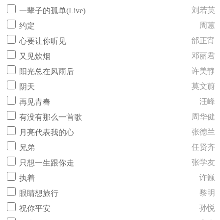
刘若英
一辈子的孤单(Live)
周蕙
约定
邰正宵
心要让你听见
邓丽君
又见炊烟
许美静
阳光总在风雨后
莫文蔚
阴天
汪峰
再见青春
周华健
有没有那么一首歌
张德兰
月亮代表我的心
任贤齐
兄弟
张学友
只想一生跟你走
许巍
执着
黎明
眼睛想旅行
孙悦
祝你平安