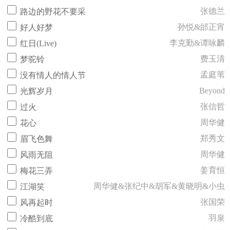
张德兰
路边的野花不要采
孙悦&邰正宵
好人好梦
李克勤&谭咏麟
红日(Live)
费玉清
梦驼铃
孟庭苇
没有情人的情人节
Beyond
光辉岁月
张信哲
过火
周华健
花心
郑秀文
眉飞色舞
周华健
风雨无阻
姜育恒
梅花三弄
周华健&张纪中&胡军&黄晓明&小虫
江湖笑
张国荣
风再起时
羽泉
冷酷到底