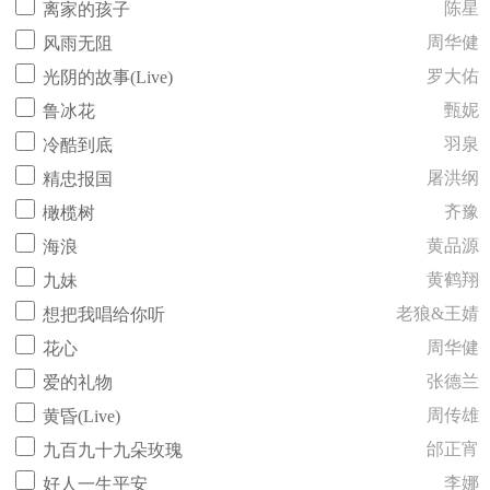
陈星
离家的孩子
周华健
风雨无阻
罗大佑
光阴的故事(Live)
甄妮
鲁冰花
羽泉
冷酷到底
屠洪纲
精忠报国
齐豫
橄榄树
黄品源
海浪
黄鹤翔
九妹
老狼&王婧
想把我唱给你听
周华健
花心
张德兰
爱的礼物
周传雄
黄昏(Live)
邰正宵
九百九十九朵玫瑰
李娜
好人一生平安