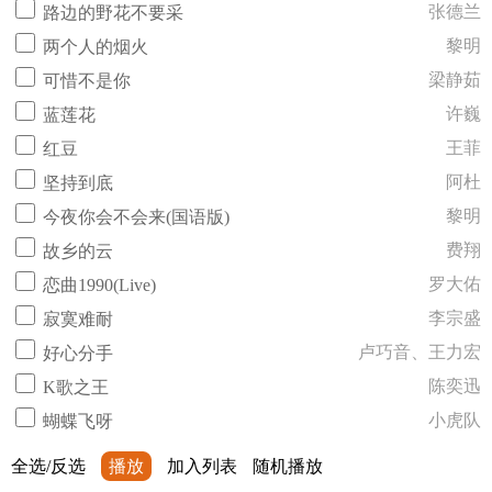
张德兰
路边的野花不要采
黎明
两个人的烟火
梁静茹
可惜不是你
许巍
蓝莲花
王菲
红豆
阿杜
坚持到底
黎明
今夜你会不会来(国语版)
费翔
故乡的云
罗大佑
恋曲1990(Live)
李宗盛
寂寞难耐
卢巧音、王力宏
好心分手
陈奕迅
K歌之王
小虎队
蝴蝶飞呀
全选/反选
播放
加入列表
随机播放