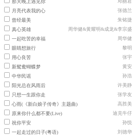
邓丽君
那天晚上遇见你
张德兰
月亮代表我的心
朱铭捷
曾经最美
周华健&黄耀明&成龙&李宗盛
真心英雄
周华健
一起吃苦的幸福
黎明
眼睛想旅行
张宇
用心良苦
黄安
新鸳鸯蝴蝶梦
孙浩
中华民谣
许美静
阳光总在风雨后
张学友
只想一生跟你走
高胜美
心雨(《新白娘子传奇》主题曲)
迪克牛仔
原来你什么都不要(Live)
孙悦
祝你平安
刘德华
一起走过的日子(粤语)