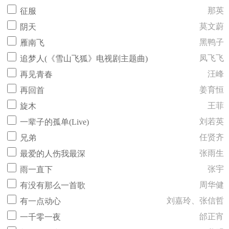
那英
征服
莫文蔚
阴天
黑鸭子
雁南飞
凤飞飞
追梦人(《雪山飞狐》电视剧主题曲)
汪峰
再见青春
姜育恒
再回首
王菲
旋木
刘若英
一辈子的孤单(Live)
任贤齐
兄弟
张雨生
最爱的人伤我最深
张宇
雨一直下
周华健
有没有那么一首歌
刘嘉玲、张信哲
有一点动心
邰正宵
一千零一夜