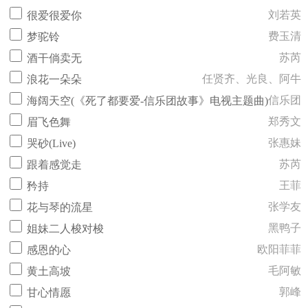
刘若英
很爱很爱你
费玉清
梦驼铃
苏芮
酒干倘卖无
任贤齐、光良、阿牛
浪花一朵朵
信乐团
海阔天空(《死了都要爱-信乐团故事》电视主题曲)
郑秀文
眉飞色舞
张惠妹
哭砂(Live)
苏芮
跟着感觉走
王菲
矜持
张学友
花与琴的流星
黑鸭子
姐妹二人梭对梭
欧阳菲菲
感恩的心
毛阿敏
黄土高坡
郭峰
甘心情愿