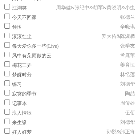
周华健&张纪中&胡军&黄晓明&小虫
江湖笑
张德兰
今天不回家
辛晓琪
领悟
罗大佑&陈淑桦
滚滚红尘
张学友
每天爱你多一些(Live)
孟庭苇
风中有朵雨做的云
姜育恒
梅花三弄
林忆莲
梦醒时分
刘德华
练习
陶喆
寂寞的季节
周传雄
记事本
伍佰
浪人情歌
刘德华
来生缘
孙悦&邰正宵
好人好梦