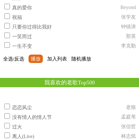
Beyond
真的爱你
张学友
祝福
钟镇涛
只要你过得比我好
那英
一笑而过
李克勤
一生不变
全选/反选
播放
加入列表
随机播放
我喜欢的老歌Top500
老狼
恋恋风尘
孟庭苇
没有情人的情人节
张信哲
过火
林志炫
离人(Live)