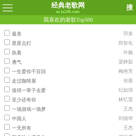
经典老歌网
搜
m.la240.com
我喜欢的老歌Top500
羽泉
最美
郑智化
星星点灯
许巍
执着
梁静茹
勇气
梅艳芳
一生爱你千百回
张蔷
走过咖啡屋
纪如璟
值得一辈子去爱
林忆莲
至少还有你
王杰
一场游戏一场梦
刘德华
中国人
王杰
一无所有