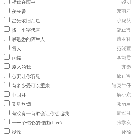
黎明
相逢在雨中
邓丽君
夜来香
小虎队
星光依旧灿烂
邰正宵
找一个字代替
萧亚轩
最熟悉的陌生人
范晓萱
雪人
李翊君
雨蝶
齐秦
原来的我
邰正宵
心要让你听见
迪克牛仔
有多少爱可以重来
解小东
中国娃
邓丽君
又见炊烟
周华健
有没有一首歌会让你想起我
张学友
一千个伤心的理由(Live)
孙楠
拯救