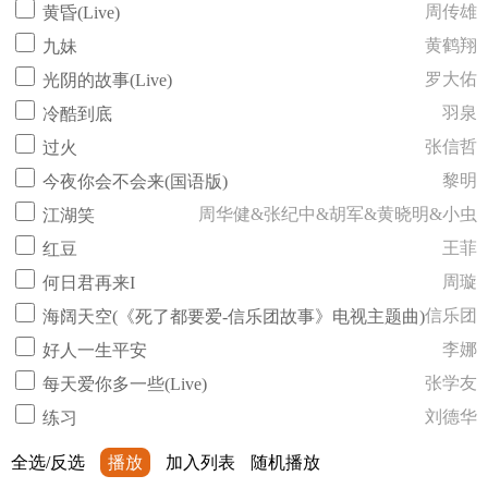
周传雄
黄昏(Live)
黄鹤翔
九妹
罗大佑
光阴的故事(Live)
羽泉
冷酷到底
张信哲
过火
黎明
今夜你会不会来(国语版)
周华健&张纪中&胡军&黄晓明&小虫
江湖笑
王菲
红豆
周璇
何日君再来I
信乐团
海阔天空(《死了都要爱-信乐团故事》电视主题曲)
李娜
好人一生平安
张学友
每天爱你多一些(Live)
刘德华
练习
全选/反选
播放
加入列表
随机播放