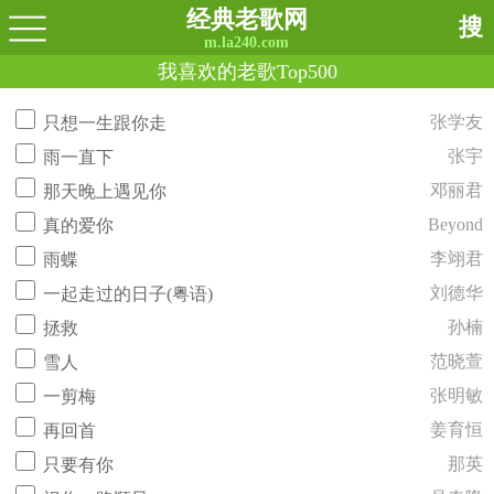
经典老歌网
搜
m.la240.com
我喜欢的老歌Top500
张学友
只想一生跟你走
张宇
雨一直下
邓丽君
那天晚上遇见你
Beyond
真的爱你
李翊君
雨蝶
刘德华
一起走过的日子(粤语)
孙楠
拯救
范晓萱
雪人
张明敏
一剪梅
姜育恒
再回首
那英
只要有你