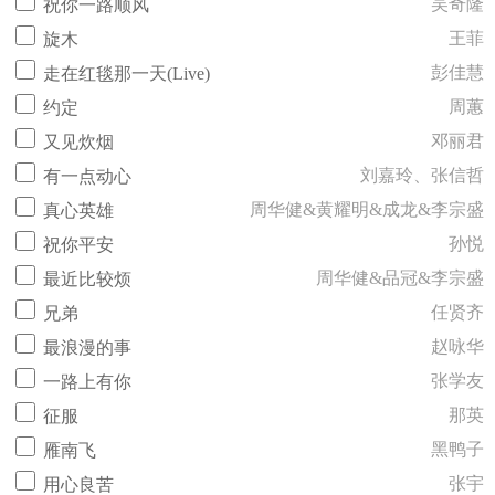
吴奇隆
祝你一路顺风
王菲
旋木
彭佳慧
走在红毯那一天(Live)
周蕙
约定
邓丽君
又见炊烟
刘嘉玲、张信哲
有一点动心
周华健&黄耀明&成龙&李宗盛
真心英雄
孙悦
祝你平安
周华健&品冠&李宗盛
最近比较烦
任贤齐
兄弟
赵咏华
最浪漫的事
张学友
一路上有你
那英
征服
黑鸭子
雁南飞
张宇
用心良苦