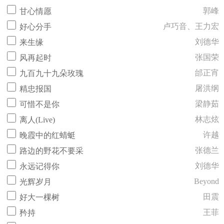
郭峰
甘心情愿
卢巧音、王力宏
好心分手
刘德华
来生缘
张国荣
风再起时
邰正宵
九百九十九朵玫瑰
屠洪纲
精忠报国
梁静茹
可惜不是你
林志炫
离人(Live)
许越
晚霞中的红蜻蜓
张德兰
路边的野花不要采
刘德华
永远记得你
Beyond
光辉岁月
田震
好大一棵树
王菲
矜持