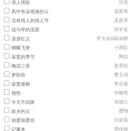
伍佰
浪人情歌
孟庭苇
风中有朵雨做的云
孟庭苇
没有情人的情人节
张学友
花与琴的流星
罗大佑&陈淑桦
滚滚红尘
小虎队
蝴蝶飞呀
陶喆
寂寞的季节
姜育恒
梅花三弄
费玉清
梦驼铃
李宗盛
寂寞难耐
辛晓琪
领悟
张德兰
今天不回家
费翔
故乡的云
刘若英
很爱很爱你
周传雄
记事本