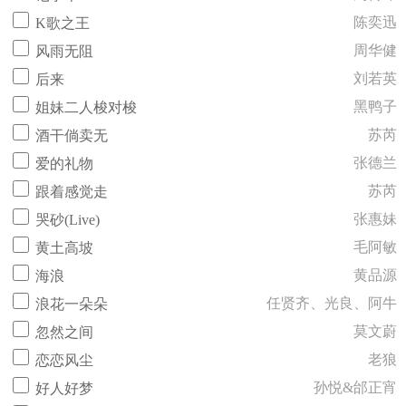
陈奕迅
K歌之王
周华健
风雨无阻
刘若英
后来
黑鸭子
姐妹二人梭对梭
苏芮
酒干倘卖无
张德兰
爱的礼物
苏芮
跟着感觉走
张惠妹
哭砂(Live)
毛阿敏
黄土高坡
黄品源
海浪
任贤齐、光良、阿牛
浪花一朵朵
莫文蔚
忽然之间
老狼
恋恋风尘
孙悦&邰正宵
好人好梦