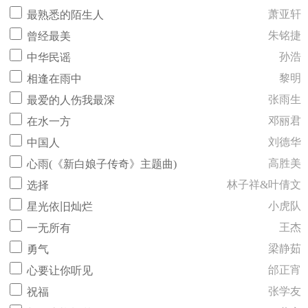
萧亚轩
最熟悉的陌生人
朱铭捷
曾经最美
孙浩
中华民谣
黎明
相逢在雨中
张雨生
最爱的人伤我最深
邓丽君
在水一方
刘德华
中国人
高胜美
心雨(《新白娘子传奇》主题曲)
林子祥&叶倩文
选择
小虎队
星光依旧灿烂
王杰
一无所有
梁静茹
勇气
邰正宵
心要让你听见
张学友
祝福