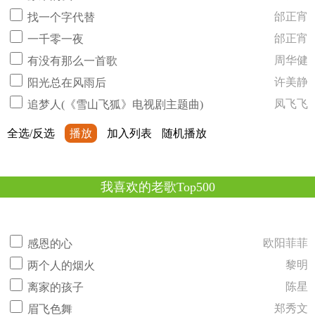
邰正宵
找一个字代替
邰正宵
一千零一夜
周华健
有没有那么一首歌
许美静
阳光总在风雨后
凤飞飞
追梦人(《雪山飞狐》电视剧主题曲)
全选/反选
播放
加入列表
随机播放
我喜欢的老歌Top500
欧阳菲菲
感恩的心
黎明
两个人的烟火
陈星
离家的孩子
郑秀文
眉飞色舞