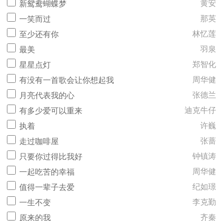
黄安
新鸳鸯蝴蝶梦
那英
一笑而过
林忆莲
至少还有你
羽泉
最美
郑智化
星星点灯
周华健
有没有一首歌会让你想起我
张德兰
月亮代表我的心
迪克牛仔
有多少爱可以重来
许巍
执着
张蔷
走过咖啡屋
钟镇涛
只要你过得比我好
周华健
一起吃苦的幸福
纪如璟
值得一辈子去爱
李克勤
一生不变
齐秦
原来的我