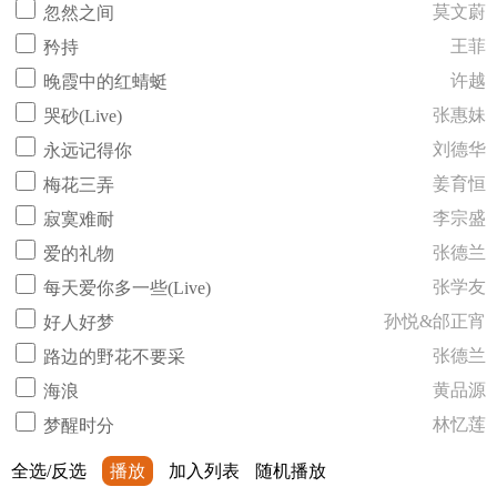
莫文蔚
忽然之间
王菲
矜持
许越
晚霞中的红蜻蜓
张惠妹
哭砂(Live)
刘德华
永远记得你
姜育恒
梅花三弄
李宗盛
寂寞难耐
张德兰
爱的礼物
张学友
每天爱你多一些(Live)
孙悦&邰正宵
好人好梦
张德兰
路边的野花不要采
黄品源
海浪
林忆莲
梦醒时分
全选/反选
播放
加入列表
随机播放