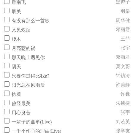
黑鸭子
雁南飞
羽泉
最美
周华健
有没有那么一首歌
邓丽君
又见炊烟
王菲
旋木
张宇
月亮惹的祸
邓丽君
那天晚上遇见你
莫文蔚
阴天
钟镇涛
只要你过得比我好
许美静
阳光总在风雨后
许巍
执着
朱铭捷
曾经最美
张宇
用心良苦
刘若英
一辈子的孤单(Live)
张学友
一千个伤心的理由(Live)