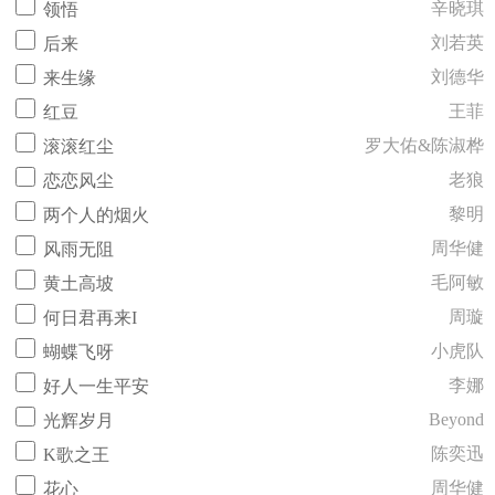
辛晓琪
领悟
刘若英
后来
刘德华
来生缘
王菲
红豆
罗大佑&陈淑桦
滚滚红尘
老狼
恋恋风尘
黎明
两个人的烟火
周华健
风雨无阻
毛阿敏
黄土高坡
周璇
何日君再来I
小虎队
蝴蝶飞呀
李娜
好人一生平安
Beyond
光辉岁月
陈奕迅
K歌之王
周华健
花心