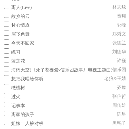
林志炫
离人(Live)
费翔
故乡的云
郭峰
甘心情愿
郑秀文
眉飞色舞
张德兰
今天不回家
刘德华
练习
许巍
蓝莲花
信乐团
海阔天空(《死了都要爱-信乐团故事》电视主题曲)
老狼&王婧
想把我唱给你听
齐豫
橄榄树
张信哲
过火
周传雄
记事本
陈星
离家的孩子
黑鸭子
姐妹二人梭对梭