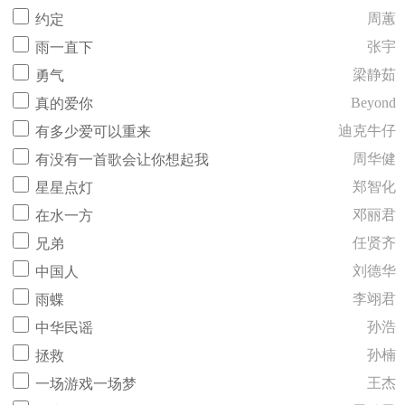
周蕙
约定
张宇
雨一直下
梁静茹
勇气
Beyond
真的爱你
迪克牛仔
有多少爱可以重来
周华健
有没有一首歌会让你想起我
郑智化
星星点灯
邓丽君
在水一方
任贤齐
兄弟
刘德华
中国人
李翊君
雨蝶
孙浩
中华民谣
孙楠
拯救
王杰
一场游戏一场梦