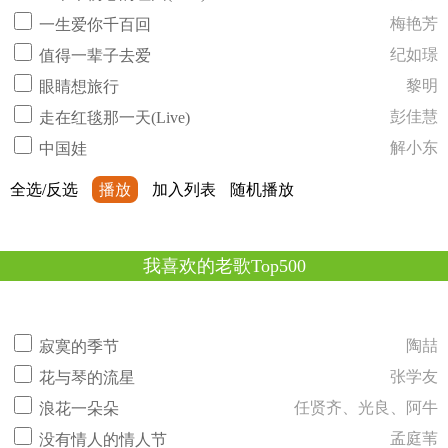
梅艳芳
一生爱你千百回
纪如璟
值得一辈子去爱
黎明
眼睛想旅行
彭佳慧
走在红毯那一天(Live)
解小东
中国娃
全选/反选
播放
加入列表
随机播放
我喜欢的老歌Top500
陶喆
寂寞的季节
张学友
花与琴的流星
任贤齐、光良、阿牛
浪花一朵朵
孟庭苇
没有情人的情人节