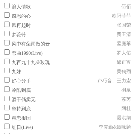
伍佰
浪人情歌
欧阳菲菲
感恩的心
张国荣
风再起时
费玉清
梦驼铃
孟庭苇
风中有朵雨做的云
罗大佑
恋曲1990(Live)
邰正宵
九百九十九朵玫瑰
黄鹤翔
九妹
卢巧音、王力宏
好心分手
羽泉
冷酷到底
苏芮
酒干倘卖无
阿杜
坚持到底
屠洪纲
精忠报国
李克勤&谭咏麟
红日(Live)