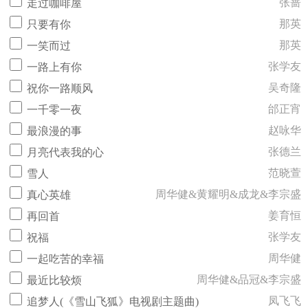
张蔷
走过咖啡屋
那英
只要有你
那英
一笑而过
张学友
一路上有你
吴奇隆
祝你一路顺风
邰正宵
一千零一夜
赵咏华
最浪漫的事
张德兰
月亮代表我的心
范晓萱
雪人
周华健&黄耀明&成龙&李宗盛
真心英雄
姜育恒
再回首
张学友
祝福
周华健
一起吃苦的幸福
周华健&品冠&李宗盛
最近比较烦
凤飞飞
追梦人(《雪山飞狐》电视剧主题曲)