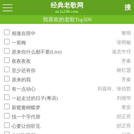
经典老歌网
搜
m.la240.com
我喜欢的老歌Top500
黎明
相逢在雨中
张明敏
一剪梅
迪克牛仔
原来你什么都不要(Live)
齐秦
夜夜夜夜
林忆莲
至少还有你
齐秦
原来的我
刘嘉玲、张信哲
有一点动心
刘德华
一起走过的日子(粤语)
黄安
新鸳鸯蝴蝶梦
邰正宵
找一个字代替
邰正宵
心要让你听见