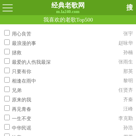
经典老歌网
搜
m.la240.com
我喜欢的老歌Top500
张宇
用心良苦
赵咏华
最浪漫的事
孙楠
拯救
张雨生
最爱的人伤我最深
那英
只要有你
黎明
相逢在雨中
任贤齐
兄弟
齐秦
原来的我
汪峰
再见青春
李克勤
一生不变
孙浩
中华民谣