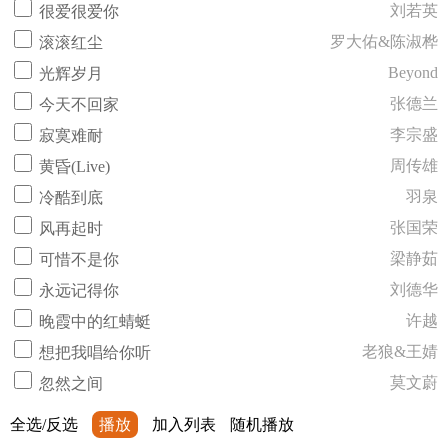
刘若英
很爱很爱你
罗大佑&陈淑桦
滚滚红尘
Beyond
光辉岁月
张德兰
今天不回家
李宗盛
寂寞难耐
周传雄
黄昏(Live)
羽泉
冷酷到底
张国荣
风再起时
梁静茹
可惜不是你
刘德华
永远记得你
许越
晚霞中的红蜻蜓
老狼&王婧
想把我唱给你听
莫文蔚
忽然之间
全选/反选
播放
加入列表
随机播放