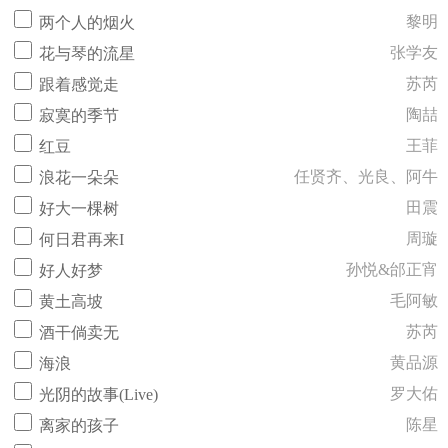
黎明
两个人的烟火
张学友
花与琴的流星
苏芮
跟着感觉走
陶喆
寂寞的季节
王菲
红豆
任贤齐、光良、阿牛
浪花一朵朵
田震
好大一棵树
周璇
何日君再来I
孙悦&邰正宵
好人好梦
毛阿敏
黄土高坡
苏芮
酒干倘卖无
黄品源
海浪
罗大佑
光阴的故事(Live)
陈星
离家的孩子