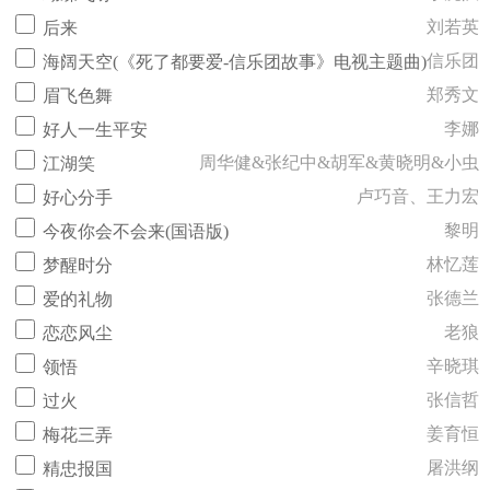
刘若英
后来
信乐团
海阔天空(《死了都要爱-信乐团故事》电视主题曲)
郑秀文
眉飞色舞
李娜
好人一生平安
周华健&张纪中&胡军&黄晓明&小虫
江湖笑
卢巧音、王力宏
好心分手
黎明
今夜你会不会来(国语版)
林忆莲
梦醒时分
张德兰
爱的礼物
老狼
恋恋风尘
辛晓琪
领悟
张信哲
过火
姜育恒
梅花三弄
屠洪纲
精忠报国