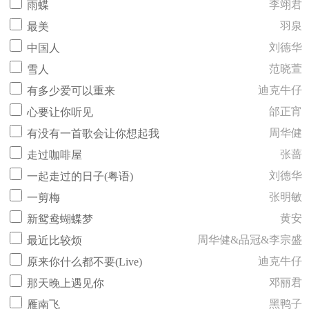
李翊君
雨蝶
羽泉
最美
刘德华
中国人
范晓萱
雪人
迪克牛仔
有多少爱可以重来
邰正宵
心要让你听见
周华健
有没有一首歌会让你想起我
张蔷
走过咖啡屋
刘德华
一起走过的日子(粤语)
张明敏
一剪梅
黄安
新鸳鸯蝴蝶梦
周华健&品冠&李宗盛
最近比较烦
迪克牛仔
原来你什么都不要(Live)
邓丽君
那天晚上遇见你
黑鸭子
雁南飞