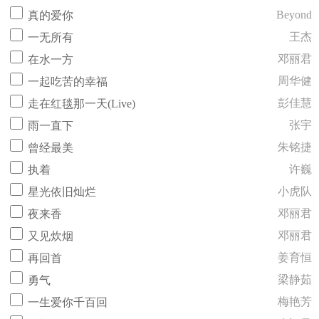
Beyond
真的爱你
王杰
一无所有
邓丽君
在水一方
周华健
一起吃苦的幸福
彭佳慧
走在红毯那一天(Live)
张宇
雨一直下
朱铭捷
曾经最美
许巍
执着
小虎队
星光依旧灿烂
邓丽君
夜来香
邓丽君
又见炊烟
姜育恒
再回首
梁静茹
勇气
梅艳芳
一生爱你千百回