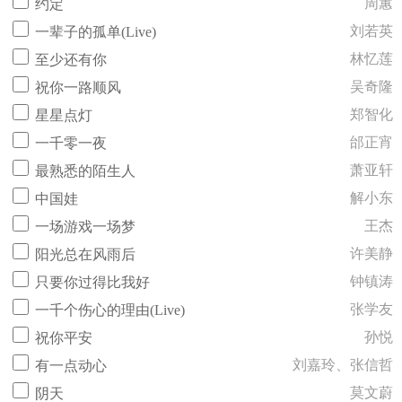
周蕙
约定
刘若英
一辈子的孤单(Live)
林忆莲
至少还有你
吴奇隆
祝你一路顺风
郑智化
星星点灯
邰正宵
一千零一夜
萧亚轩
最熟悉的陌生人
解小东
中国娃
王杰
一场游戏一场梦
许美静
阳光总在风雨后
钟镇涛
只要你过得比我好
张学友
一千个伤心的理由(Live)
孙悦
祝你平安
刘嘉玲、张信哲
有一点动心
莫文蔚
阴天