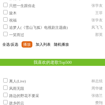
张学友
只想一生跟你走
王菲
旋木
张学友
祝福
凤飞飞
追梦人(《雪山飞狐》电视剧主题曲)
那英
一笑而过
全选/反选
播放
加入列表
随机播放
我喜欢的老歌Top500
林志炫
离人(Live)
周华健
风雨无阻
张德兰
路边的野花不要采
费翔
故乡的云