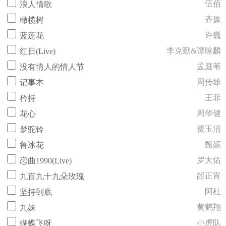
伍佰
浪人情歌
齐豫
橄榄树
许巍
蓝莲花
李克勤&谭咏麟
红日(Live)
孟庭苇
没有情人的情人节
周传雄
记事本
王菲
矜持
周华健
花心
费玉清
梦驼铃
甄妮
鲁冰花
罗大佑
恋曲1990(Live)
邰正宵
九百九十九朵玫瑰
阿杜
坚持到底
黄鹤翔
九妹
小虎队
蝴蝶飞呀