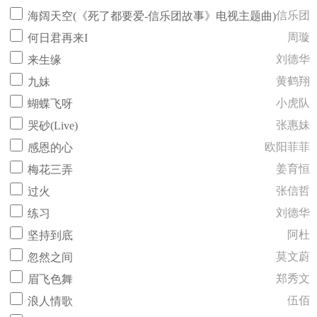
信乐团
海阔天空(《死了都要爱-信乐团故事》电视主题曲)
周璇
何日君再来I
刘德华
来生缘
黄鹤翔
九妹
小虎队
蝴蝶飞呀
张惠妹
哭砂(Live)
欧阳菲菲
感恩的心
姜育恒
梅花三弄
张信哲
过火
刘德华
练习
阿杜
坚持到底
莫文蔚
忽然之间
郑秀文
眉飞色舞
伍佰
浪人情歌