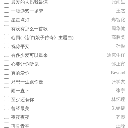
张雨生
最爱的人伤我最深
王杰
一场游戏一场梦
郑智化
星星点灯
周华健
有没有那么一首歌
高胜美
心雨(《新白娘子传奇》主题曲)
孙悦
祝你平安
迪克牛仔
有多少爱可以重来
邰正宵
心要让你听见
Beyond
真的爱你
张学友
只想一生跟你走
张宇
雨一直下
林忆莲
至少还有你
朱铭捷
曾经最美
齐秦
夜夜夜夜
汪峰
再见青春