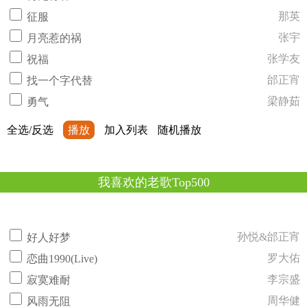
那英
征服
张宇
月亮惹的祸
张学友
祝福
邰正宵
找一个字代替
梁静茹
勇气
全选/反选
播放
加入列表
随机播放
我喜欢的老歌Top500
孙悦&邰正宵
好人好梦
罗大佑
恋曲1990(Live)
李宗盛
寂寞难耐
周华健
风雨无阻