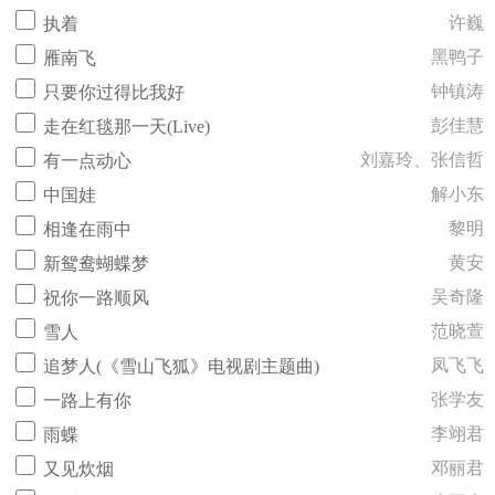
许巍
执着
黑鸭子
雁南飞
钟镇涛
只要你过得比我好
彭佳慧
走在红毯那一天(Live)
刘嘉玲、张信哲
有一点动心
解小东
中国娃
黎明
相逢在雨中
黄安
新鸳鸯蝴蝶梦
吴奇隆
祝你一路顺风
范晓萱
雪人
凤飞飞
追梦人(《雪山飞狐》电视剧主题曲)
张学友
一路上有你
李翊君
雨蝶
邓丽君
又见炊烟