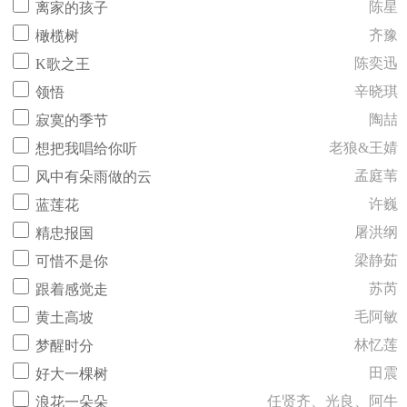
陈星
离家的孩子
齐豫
橄榄树
陈奕迅
K歌之王
辛晓琪
领悟
陶喆
寂寞的季节
老狼&王婧
想把我唱给你听
孟庭苇
风中有朵雨做的云
许巍
蓝莲花
屠洪纲
精忠报国
梁静茹
可惜不是你
苏芮
跟着感觉走
毛阿敏
黄土高坡
林忆莲
梦醒时分
田震
好大一棵树
任贤齐、光良、阿牛
浪花一朵朵