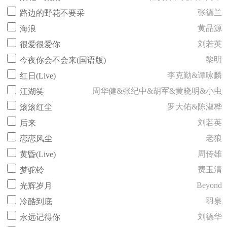
张德兰
路边的野花不要采
黄品源
海浪
刘若英
很爱很爱你
黎明
今夜你会不会来(国语版)
李克勤&谭咏麟
红日(Live)
周华健&张纪中&胡军&黄晓明&小虫
江湖笑
罗大佑&陈淑桦
滚滚红尘
刘若英
后来
老狼
恋恋风尘
周传雄
黄昏(Live)
费玉清
梦驼铃
Beyond
光辉岁月
羽泉
冷酷到底
刘德华
永远记得你