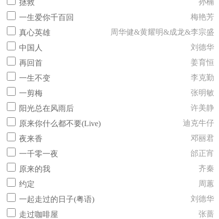
孙楠
拯救
梅艳芳
一生爱你千百回
周华健&黄耀明&成龙&李宗盛
真心英雄
刘德华
中国人
姜育恒
再回首
李克勤
一生不变
张明敏
一剪梅
许美静
阳光总在风雨后
迪克牛仔
原来你什么都不要(Live)
邓丽君
夜来香
邰正宵
一千零一夜
齐秦
原来的我
周蕙
约定
刘德华
一起走过的日子(粤语)
张蔷
走过咖啡屋