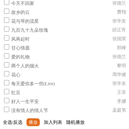
张德兰
今天不回家
费翔
故乡的云
张学友
花与琴的流星
邰正宵
九百九十九朵玫瑰
张国荣
风再起时
郭峰
甘心情愿
张德兰
爱的礼物
黎明
两个人的烟火
周华健
花心
张学友
每天爱你多一些(Live)
王菲
红豆
李娜
好人一生平安
孟庭苇
没有情人的情人节
全选/反选
播放
加入列表
随机播放