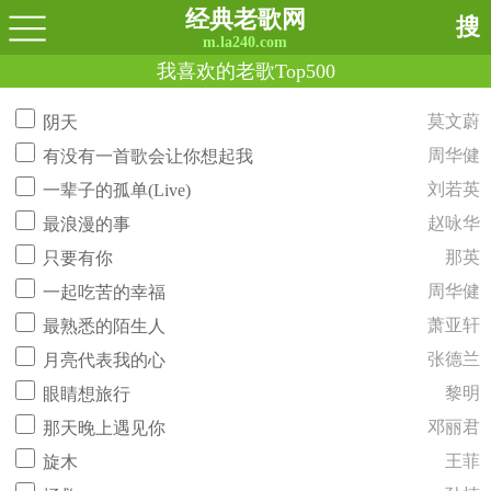
经典老歌网
搜
m.la240.com
我喜欢的老歌Top500
莫文蔚
阴天
周华健
有没有一首歌会让你想起我
刘若英
一辈子的孤单(Live)
赵咏华
最浪漫的事
那英
只要有你
周华健
一起吃苦的幸福
萧亚轩
最熟悉的陌生人
张德兰
月亮代表我的心
黎明
眼睛想旅行
邓丽君
那天晚上遇见你
王菲
旋木