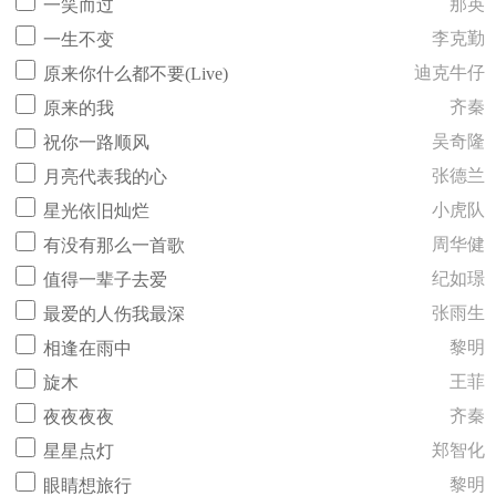
那英
一笑而过
李克勤
一生不变
迪克牛仔
原来你什么都不要(Live)
齐秦
原来的我
吴奇隆
祝你一路顺风
张德兰
月亮代表我的心
小虎队
星光依旧灿烂
周华健
有没有那么一首歌
纪如璟
值得一辈子去爱
张雨生
最爱的人伤我最深
黎明
相逢在雨中
王菲
旋木
齐秦
夜夜夜夜
郑智化
星星点灯
黎明
眼睛想旅行