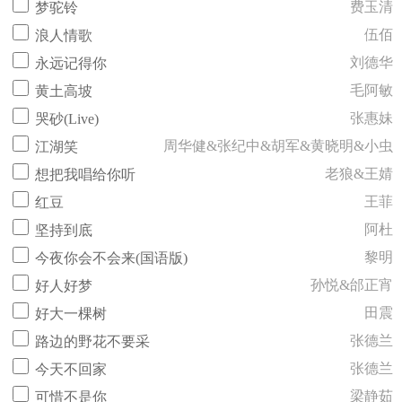
费玉清
梦驼铃
伍佰
浪人情歌
刘德华
永远记得你
毛阿敏
黄土高坡
张惠妹
哭砂(Live)
周华健&张纪中&胡军&黄晓明&小虫
江湖笑
老狼&王婧
想把我唱给你听
王菲
红豆
阿杜
坚持到底
黎明
今夜你会不会来(国语版)
孙悦&邰正宵
好人好梦
田震
好大一棵树
张德兰
路边的野花不要采
张德兰
今天不回家
梁静茹
可惜不是你