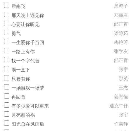
黑鸭子
雁南飞
邓丽君
那天晚上遇见你
邰正宵
心要让你听见
梁静茹
勇气
梅艳芳
一生爱你千百回
张学友
一路上有你
邰正宵
找一个字代替
张宇
雨一直下
那英
只要有你
王杰
一场游戏一场梦
姜育恒
再回首
迪克牛仔
有多少爱可以重来
张宇
月亮惹的祸
许美静
阳光总在风雨后