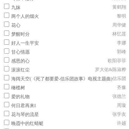
黄鹤翔
九妹
黎明
两个人的烟火
周华健
花心
林忆莲
梦醒时分
李娜
好人一生平安
郭峰
甘心情愿
欧阳菲菲
感恩的心
罗大佑&陈淑桦
滚滚红尘
信乐团
海阔天空(《死了都要爱-信乐团故事》电视主题曲)
齐豫
橄榄树
张德兰
爱的礼物
周璇
何日君再来I
张学友
花与琴的流星
许越
晚霞中的红蜻蜓