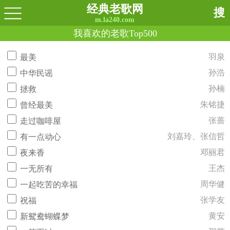
经典老歌网
搜
m.la240.com
我喜欢的老歌Top500
羽泉
最美
孙浩
中华民谣
孙楠
拯救
朱铭捷
曾经最美
张蔷
走过咖啡屋
刘嘉玲、张信哲
有一点动心
邓丽君
夜来香
王杰
一无所有
周华健
一起吃苦的幸福
张学友
祝福
黄安
新鸳鸯蝴蝶梦