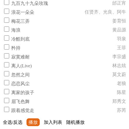
邰正宵
九百九十九朵玫瑰
任贤齐、光良、阿牛
浪花一朵朵
姜育恒
梅花三弄
黄品源
海浪
羽泉
冷酷到底
王菲
矜持
李宗盛
寂寞难耐
林志炫
离人(Live)
莫文蔚
忽然之间
老狼
恋恋风尘
陈星
离家的孩子
郑秀文
眉飞色舞
苏芮
跟着感觉走
全选/反选
播放
加入列表
随机播放