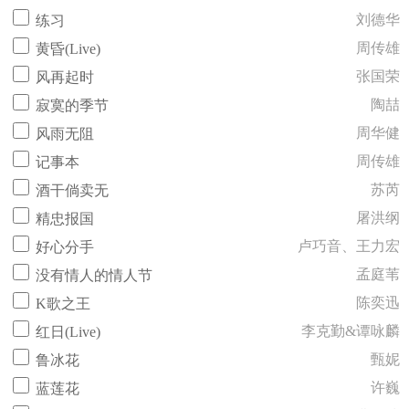
刘德华
练习
周传雄
黄昏(Live)
张国荣
风再起时
陶喆
寂寞的季节
周华健
风雨无阻
周传雄
记事本
苏芮
酒干倘卖无
屠洪纲
精忠报国
卢巧音、王力宏
好心分手
孟庭苇
没有情人的情人节
陈奕迅
K歌之王
李克勤&谭咏麟
红日(Live)
甄妮
鲁冰花
许巍
蓝莲花