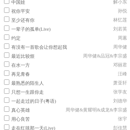
解小东
中国娃
孙悦
祝你平安
林忆莲
至少还有你
刘若英
一辈子的孤单(Live)
周蕙
约定
周华健
有没有一首歌会让你想起我
周华健&品冠&李宗盛
最近比较烦
邓丽君
在水一方
汪峰
再见青春
萧亚轩
最熟悉的陌生人
张学友
只想一生跟你走
刘德华
一起走过的日子(粤语)
周华健&黄耀明&成龙&李宗盛
真心英雄
张宇
用心良苦
彭佳慧
走在红毯那一天(Live)