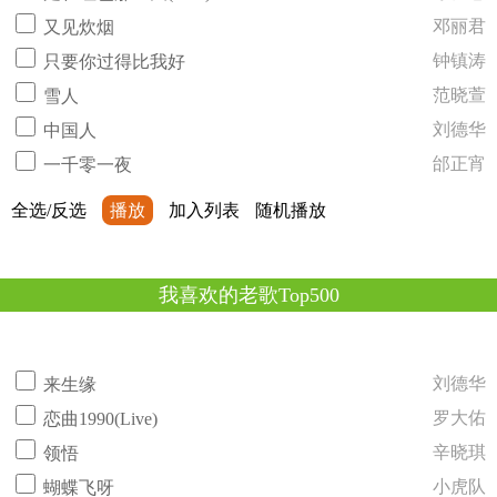
邓丽君
又见炊烟
钟镇涛
只要你过得比我好
范晓萱
雪人
刘德华
中国人
邰正宵
一千零一夜
全选/反选
播放
加入列表
随机播放
我喜欢的老歌Top500
刘德华
来生缘
罗大佑
恋曲1990(Live)
辛晓琪
领悟
小虎队
蝴蝶飞呀