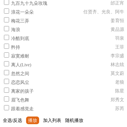
邰正宵
九百九十九朵玫瑰
任贤齐、光良、阿牛
浪花一朵朵
姜育恒
梅花三弄
黄品源
海浪
羽泉
冷酷到底
王菲
矜持
李宗盛
寂寞难耐
林志炫
离人(Live)
莫文蔚
忽然之间
老狼
恋恋风尘
陈星
离家的孩子
郑秀文
眉飞色舞
苏芮
跟着感觉走
全选/反选
播放
加入列表
随机播放