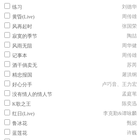
刘德华
练习
周传雄
黄昏(Live)
张国荣
风再起时
陶喆
寂寞的季节
周华健
风雨无阻
周传雄
记事本
苏芮
酒干倘卖无
屠洪纲
精忠报国
卢巧音、王力宏
好心分手
孟庭苇
没有情人的情人节
陈奕迅
K歌之王
李克勤&谭咏麟
红日(Live)
甄妮
鲁冰花
许巍
蓝莲花