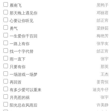
黑鸭子
雁南飞
邓丽君
那天晚上遇见你
邰正宵
心要让你听见
梁静茹
勇气
梅艳芳
一生爱你千百回
张学友
一路上有你
邰正宵
找一个字代替
张宇
雨一直下
那英
只要有你
王杰
一场游戏一场梦
姜育恒
再回首
迪克牛仔
有多少爱可以重来
张宇
月亮惹的祸
许美静
阳光总在风雨后