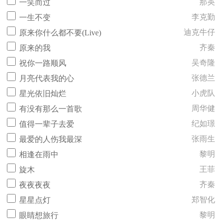
那英
一笑而过
李克勤
一生不变
迪克牛仔
原来你什么都不要(Live)
齐秦
原来的我
吴奇隆
祝你一路顺风
张德兰
月亮代表我的心
小虎队
星光依旧灿烂
周华健
有没有那么一首歌
纪如璟
值得一辈子去爱
张雨生
最爱的人伤我最深
黎明
相逢在雨中
王菲
旋木
齐秦
夜夜夜夜
郑智化
星星点灯
黎明
眼睛想旅行