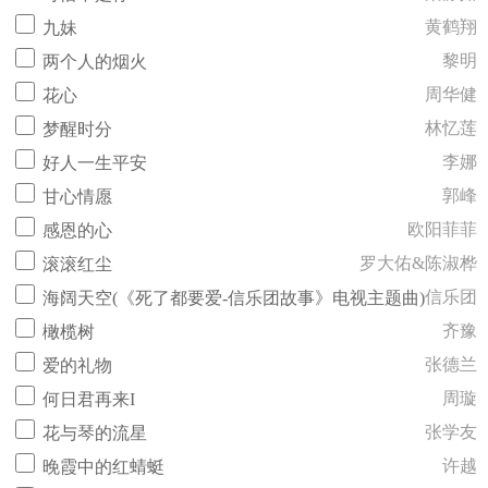
黄鹤翔
九妹
黎明
两个人的烟火
周华健
花心
林忆莲
梦醒时分
李娜
好人一生平安
郭峰
甘心情愿
欧阳菲菲
感恩的心
罗大佑&陈淑桦
滚滚红尘
信乐团
海阔天空(《死了都要爱-信乐团故事》电视主题曲)
齐豫
橄榄树
张德兰
爱的礼物
周璇
何日君再来I
张学友
花与琴的流星
许越
晚霞中的红蜻蜓