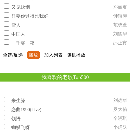
邓丽君
又见炊烟
钟镇涛
只要你过得比我好
范晓萱
雪人
刘德华
中国人
邰正宵
一千零一夜
全选/反选
播放
加入列表
随机播放
我喜欢的老歌Top500
刘德华
来生缘
罗大佑
恋曲1990(Live)
辛晓琪
领悟
小虎队
蝴蝶飞呀