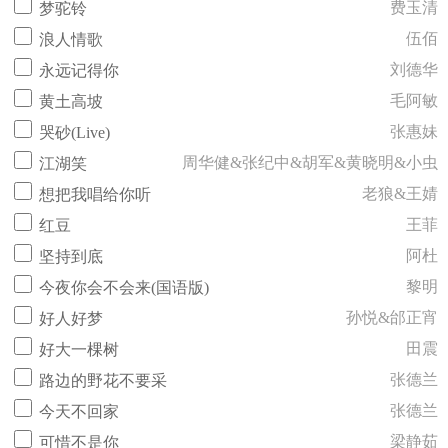
费玉清
梦驼铃
伍佰
浪人情歌
刘德华
永远记得你
毛阿敏
黄土高坡
张惠妹
哭砂(Live)
周华健&张纪中&胡军&黄晓明&小虫
江湖笑
老狼&王婧
想把我唱给你听
王菲
红豆
阿杜
坚持到底
黎明
今夜你会不会来(国语版)
孙悦&邰正宵
好人好梦
田震
好大一棵树
张德兰
路边的野花不要采
张德兰
今天不回家
梁静茹
可惜不是你