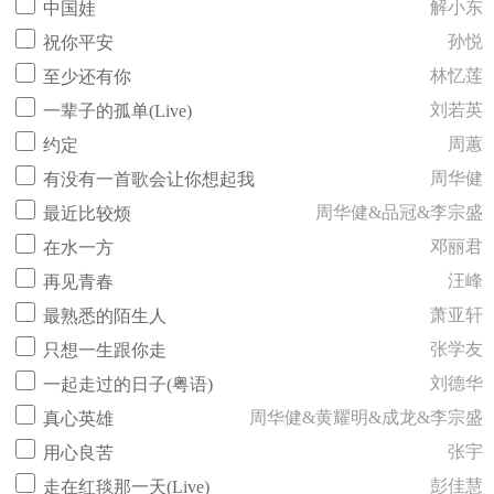
解小东
中国娃
孙悦
祝你平安
林忆莲
至少还有你
刘若英
一辈子的孤单(Live)
周蕙
约定
周华健
有没有一首歌会让你想起我
周华健&品冠&李宗盛
最近比较烦
邓丽君
在水一方
汪峰
再见青春
萧亚轩
最熟悉的陌生人
张学友
只想一生跟你走
刘德华
一起走过的日子(粤语)
周华健&黄耀明&成龙&李宗盛
真心英雄
张宇
用心良苦
彭佳慧
走在红毯那一天(Live)