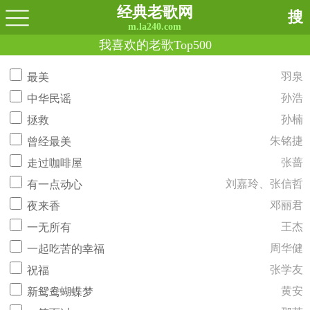
经典老歌网
搜
m.la240.com
我喜欢的老歌Top500
羽泉
最美
孙浩
中华民谣
孙楠
拯救
朱铭捷
曾经最美
张蔷
走过咖啡屋
刘嘉玲、张信哲
有一点动心
邓丽君
夜来香
王杰
一无所有
周华健
一起吃苦的幸福
张学友
祝福
黄安
新鸳鸯蝴蝶梦