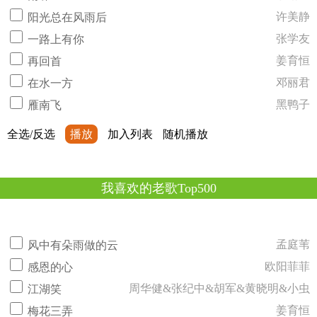
许美静
阳光总在风雨后
张学友
一路上有你
姜育恒
再回首
邓丽君
在水一方
黑鸭子
雁南飞
全选/反选
播放
加入列表
随机播放
我喜欢的老歌Top500
孟庭苇
风中有朵雨做的云
欧阳菲菲
感恩的心
周华健&张纪中&胡军&黄晓明&小虫
江湖笑
姜育恒
梅花三弄