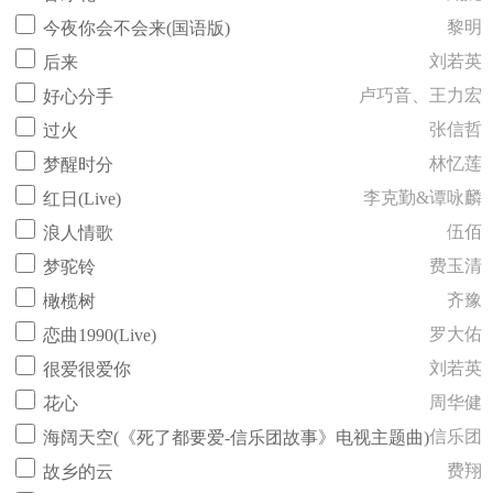
黎明
今夜你会不会来(国语版)
刘若英
后来
卢巧音、王力宏
好心分手
张信哲
过火
林忆莲
梦醒时分
李克勤&谭咏麟
红日(Live)
伍佰
浪人情歌
费玉清
梦驼铃
齐豫
橄榄树
罗大佑
恋曲1990(Live)
刘若英
很爱很爱你
周华健
花心
信乐团
海阔天空(《死了都要爱-信乐团故事》电视主题曲)
费翔
故乡的云