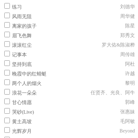
刘德华
练习
周华健
风雨无阻
陈星
离家的孩子
郑秀文
眉飞色舞
罗大佑&陈淑桦
滚滚红尘
周传雄
记事本
阿杜
坚持到底
许越
晚霞中的红蜻蜓
黎明
两个人的烟火
任贤齐、光良、阿牛
浪花一朵朵
郭峰
甘心情愿
张惠妹
哭砂(Live)
毛阿敏
黄土高坡
Beyond
光辉岁月