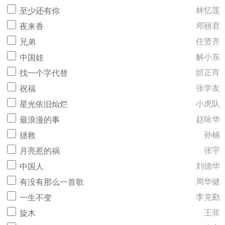
林忆莲
至少还有你
邓丽君
夜来香
任贤齐
兄弟
解小东
中国娃
邰正宵
找一个字代替
张学友
祝福
小虎队
星光依旧灿烂
赵咏华
最浪漫的事
孙楠
拯救
张宇
月亮惹的祸
刘德华
中国人
周华健
有没有那么一首歌
李克勤
一生不变
王菲
旋木