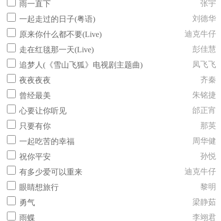
张宇
雨一直下
刘德华
一起走过的日子(粤语)
迪克牛仔
原来你什么都不要(Live)
彭佳慧
走在红毯那一天(Live)
凤飞飞
追梦人(《雪山飞狐》电视剧主题曲)
齐秦
夜夜夜夜
朱铭捷
曾经最美
邰正宵
心要让你听见
那英
只要有你
周华健
一起吃苦的幸福
孙悦
祝你平安
迪克牛仔
有多少爱可以重来
黎明
眼睛想旅行
梁静茹
勇气
李翊君
雨蝶