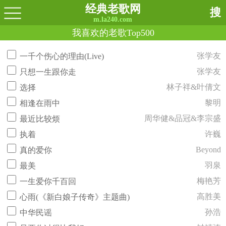
经典老歌网
搜
m.la240.com
我喜欢的老歌Top500
张学友
一千个伤心的理由(Live)
张学友
只想一生跟你走
林子祥&叶倩文
选择
黎明
相逢在雨中
周华健&品冠&李宗盛
最近比较烦
许巍
执着
Beyond
真的爱你
羽泉
最美
梅艳芳
一生爱你千百回
高胜美
心雨(《新白娘子传奇》主题曲)
孙浩
中华民谣