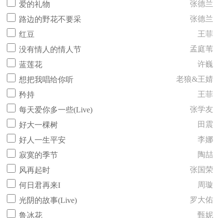
张德兰
爱的礼物
张德兰
路边的野花不要采
王菲
红豆
孟庭苇
没有情人的情人节
许巍
蓝莲花
老狼&王婧
想把我唱给你听
王菲
矜持
张学友
每天爱你多一些(Live)
田震
好大一棵树
李娜
好人一生平安
陶喆
寂寞的季节
张国荣
风再起时
周璇
何日君再来I
罗大佑
光阴的故事(Live)
甄妮
鲁冰花