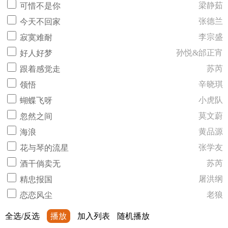
梁静茹
可惜不是你
张德兰
今天不回家
李宗盛
寂寞难耐
孙悦&邰正宵
好人好梦
苏芮
跟着感觉走
辛晓琪
领悟
小虎队
蝴蝶飞呀
莫文蔚
忽然之间
黄品源
海浪
张学友
花与琴的流星
苏芮
酒干倘卖无
屠洪纲
精忠报国
老狼
恋恋风尘
全选/反选
播放
加入列表
随机播放