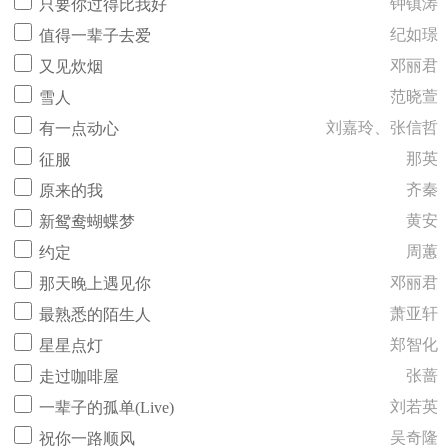
钟镇涛
只要你过得比我好
纪如璟
值得一辈子去爱
邓丽君
又见炊烟
范晓萱
雪人
刘嘉玲、张信哲
有一点动心
那英
征服
齐秦
原来的我
黄安
新鸳鸯蝴蝶梦
周蕙
约定
邓丽君
那天晚上遇见你
萧亚轩
最熟悉的陌生人
郑智化
星星点灯
张蔷
走过咖啡屋
刘若英
一辈子的孤单(Live)
吴奇隆
祝你一路顺风