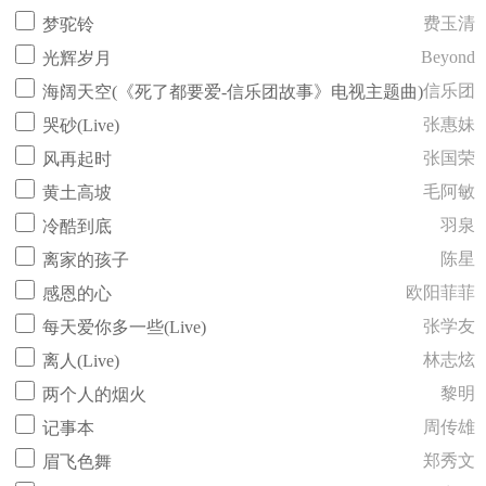
费玉清
梦驼铃
Beyond
光辉岁月
信乐团
海阔天空(《死了都要爱-信乐团故事》电视主题曲)
张惠妹
哭砂(Live)
张国荣
风再起时
毛阿敏
黄土高坡
羽泉
冷酷到底
陈星
离家的孩子
欧阳菲菲
感恩的心
张学友
每天爱你多一些(Live)
林志炫
离人(Live)
黎明
两个人的烟火
周传雄
记事本
郑秀文
眉飞色舞