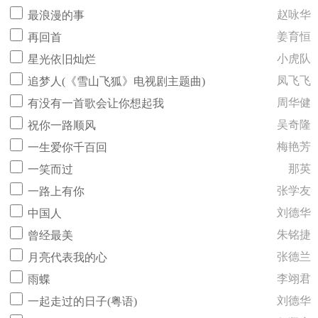
赵咏华
最浪漫的事
姜育恒
再回首
小虎队
星光依旧灿烂
凤飞飞
追梦人(《雪山飞狐》电视剧主题曲)
周华健
有没有一首歌会让你想起我
吴奇隆
祝你一路顺风
梅艳芳
一生爱你千百回
那英
一笑而过
张学友
一路上有你
刘德华
中国人
朱铭捷
曾经最美
张德兰
月亮代表我的心
李翊君
雨蝶
刘德华
一起走过的日子(粤语)