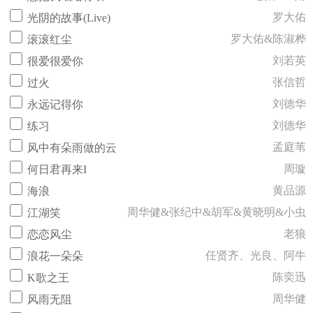
罗大佑
光阴的故事(Live)
罗大佑&陈淑桦
滚滚红尘
刘若英
很爱很爱你
张信哲
过火
刘德华
永远记得你
刘德华
练习
孟庭苇
风中有朵雨做的云
周璇
何日君再来I
黄品源
海浪
周华健&张纪中&胡军&黄晓明&小虫
江湖笑
老狼
恋恋风尘
任贤齐、光良、阿牛
浪花一朵朵
陈奕迅
K歌之王
周华健
风雨无阻