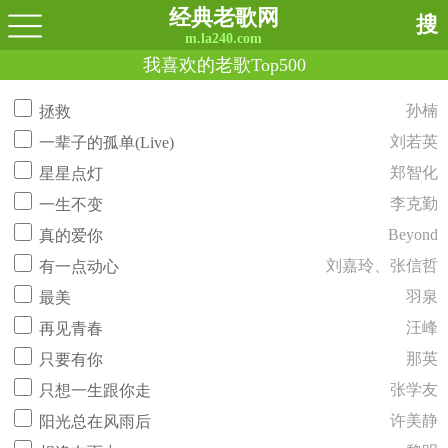
经典老歌网
搜
m.la240.com
我喜欢的老歌Top500
孙楠
拯救
刘若英
一辈子的孤单(Live)
郑智化
星星点灯
李克勤
一生不变
Beyond
真的爱你
刘嘉玲、张信哲
有一点动心
羽泉
最美
汪峰
再见青春
那英
只要有你
张学友
只想一生跟你走
许美静
阳光总在风雨后