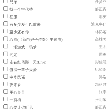
任贤齐
兄弟
邰正宵
找一个字代替
那英
征服
迪克牛仔
有多少爱可以重来
林忆莲
至少还有你
高胜美
心雨(《新白娘子传奇》主题曲)
王杰
一场游戏一场梦
周蕙
约定
彭佳慧
走在红毯那一天(Live)
纪如璟
值得一辈子去爱
孙浩
中华民谣
邓丽君
夜来香
张宇
用心良苦
张明敏
一剪梅
邰正宵
心要让你听见