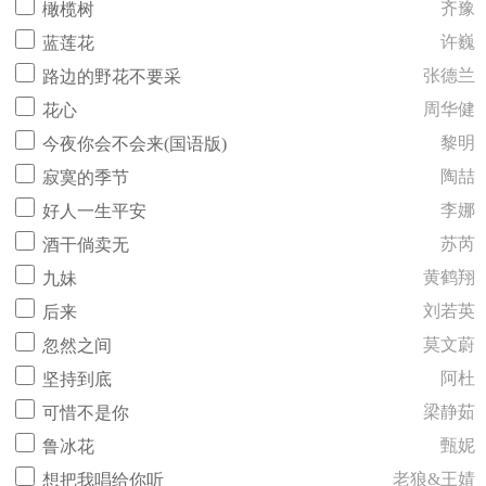
齐豫
橄榄树
许巍
蓝莲花
张德兰
路边的野花不要采
周华健
花心
黎明
今夜你会不会来(国语版)
陶喆
寂寞的季节
李娜
好人一生平安
苏芮
酒干倘卖无
黄鹤翔
九妹
刘若英
后来
莫文蔚
忽然之间
阿杜
坚持到底
梁静茹
可惜不是你
甄妮
鲁冰花
老狼&王婧
想把我唱给你听