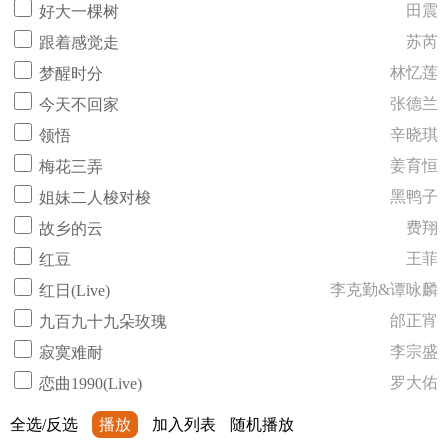
田震
好大一棵树
苏芮
跟着感觉走
林忆莲
梦醒时分
张德兰
今天不回家
辛晓琪
领悟
姜育恒
梅花三弄
黑鸭子
姐妹二人梭对梭
费翔
故乡的云
王菲
红豆
李克勤&谭咏麟
红日(Live)
邰正宵
九百九十九朵玫瑰
李宗盛
寂寞难耐
罗大佑
恋曲1990(Live)
全选/反选
播放
加入列表
随机播放