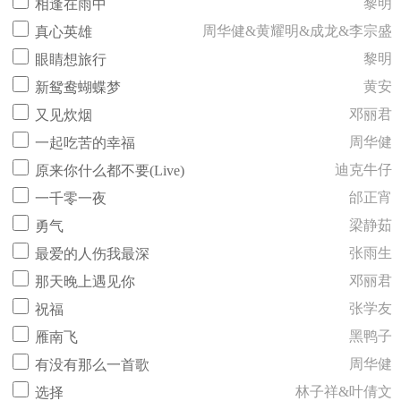
黎明
相逢在雨中
周华健&黄耀明&成龙&李宗盛
真心英雄
黎明
眼睛想旅行
黄安
新鸳鸯蝴蝶梦
邓丽君
又见炊烟
周华健
一起吃苦的幸福
迪克牛仔
原来你什么都不要(Live)
邰正宵
一千零一夜
梁静茹
勇气
张雨生
最爱的人伤我最深
邓丽君
那天晚上遇见你
张学友
祝福
黑鸭子
雁南飞
周华健
有没有那么一首歌
林子祥&叶倩文
选择