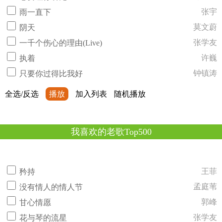
张宇
雨一直下
莫文蔚
阴天
张学友
一千个伤心的理由(Live)
许巍
执着
钟镇涛
只要你过得比我好
全选/反选
播放
加入列表
随机播放
我喜欢的老歌Top500
王菲
矜持
孟庭苇
没有情人的情人节
郭峰
甘心情愿
张学友
花与琴的流星